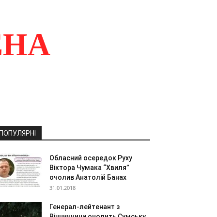
ЕНА
ПОПУЛЯРНІ
Обласний осередок Руху
Віктора Чумака “Хвиля”
очолив Анатолій Банах
31.01.2018
Генерал-лейтенант з
Вінниччини очолить Сумську