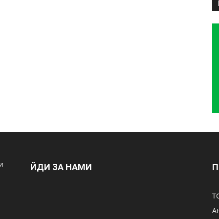
и
ЙДИ ЗА НАМИ
П
Т
А