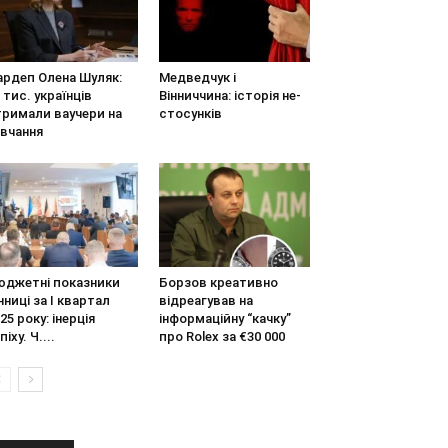
ардеп Олена Шуляк:
Медведчук і
 тис. українців
Вінниччина: історія не-
тримали ваучери на
стосунків
авчання
юджетні показники
Борзов креативно
нниці за І квартал
відреагував на
25 року: інерція
інформаційну “качку”
піху. Ч....
про Rolex за €30 000