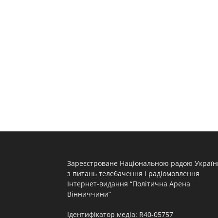
Зареєстроване Національною радою Україн
з питань телебачення і радіомовлення
Інтернет-видання “Політична Арена
Вінниччини”
Ідентифікатор медіа: R40-05757