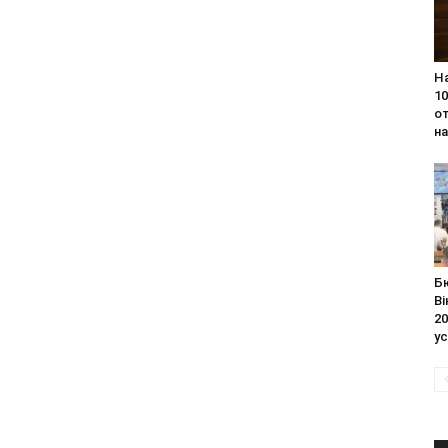
Н
10
о
н
Б
Ві
20
ус