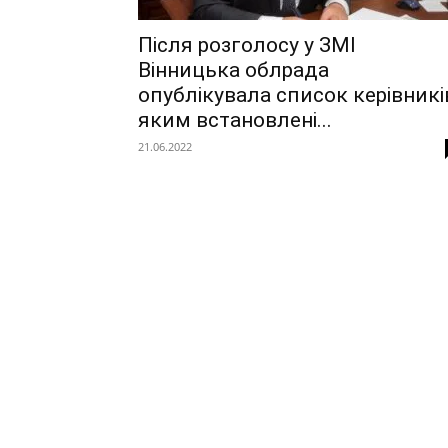
Після розголосу у ЗМІ
Вінницька облрада
опублікувала список керівникі
яким встановлені...
21.06.2022