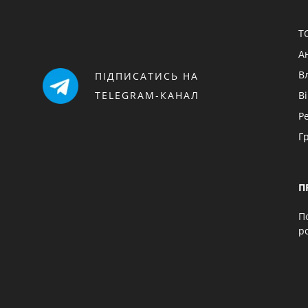
Т
А
В
ПІДПИСАТИСЬ НА
TELEGRAM-КАНАЛ
В
Р
Г
П
П
p