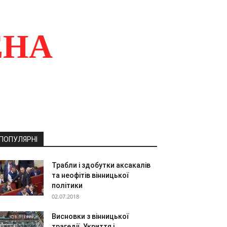
ЕНА
ПОПУЛЯРНІ
Трабли і здобутки аксакалів
та неофітів вінницької
політики
02.07.2018
Висновки з вінницької
трагедії. Укриття і