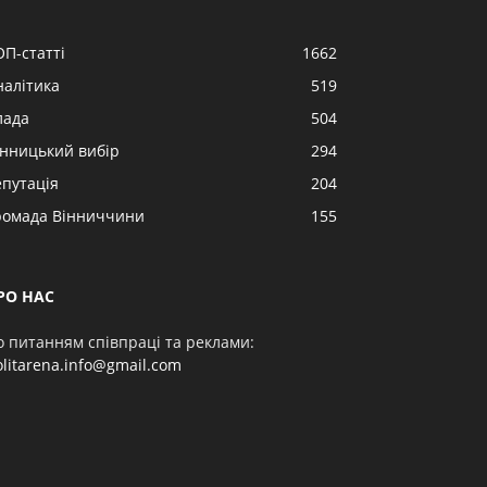
ОП-статті
1662
налітика
519
лада
504
інницький вибір
294
епутація
204
ромада Вінниччини
155
РО НАС
о питанням співпраці та реклами:
olitarena.info@gmail.com