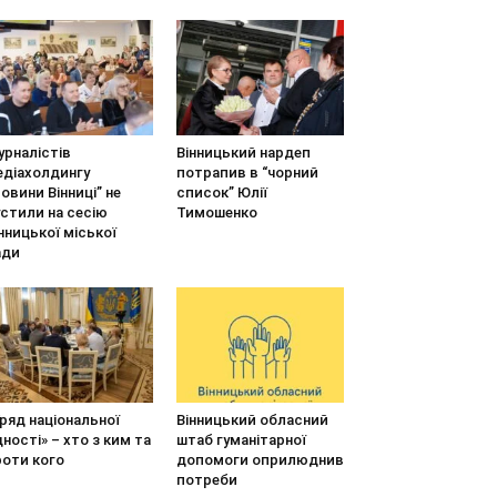
урналістів
Вінницький нардеп
едіахолдингу
потрапив в “чорний
овини Вінниці” не
список” Юлії
стили на сесію
Тимошенко
нницької міської
ади
ряд національної
Вінницький обласний
ності» – хто з ким та
штаб гуманітарної
роти кого
допомоги оприлюднив
потреби