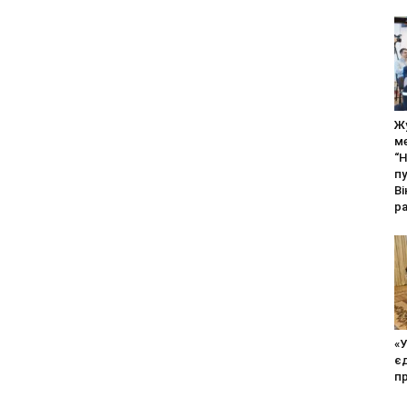
Ж
м
“Н
пу
Ві
р
«У
єд
п