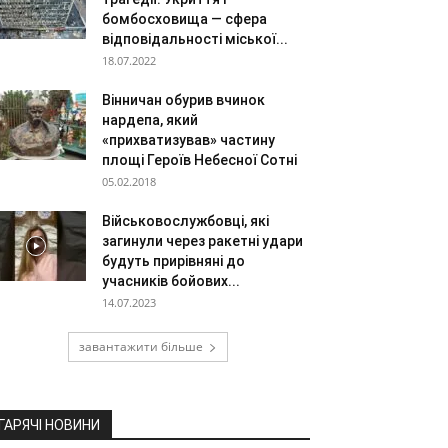
бомбосховища — сфера
відповідальності міської...
18.07.2022
Вінничан обурив вчинок
нардепа, який
«прихватизував» частину
площі Героїв Небесної Сотні
05.02.2018
Військовослужбовці, які
загинули через ракетні удари
будуть прирівняні до
учасників бойових...
14.07.2023
завантажити більше
ГАРЯЧІ НОВИНИ