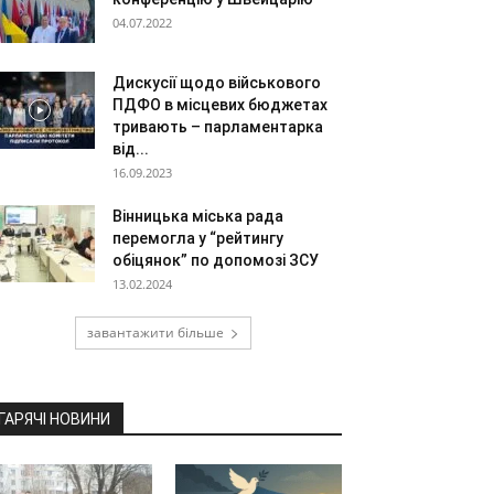
04.07.2022
Дискусії щодо військового
ПДФО в місцевих бюджетах
тривають – парламентарка
від...
16.09.2023
Вінницька міська рада
перемогла у “рейтингу
обіцянок” по допомозі ЗСУ
13.02.2024
завантажити більше
ГАРЯЧІ НОВИНИ