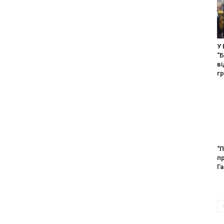
У 
“
ві
г
“П
п
Га