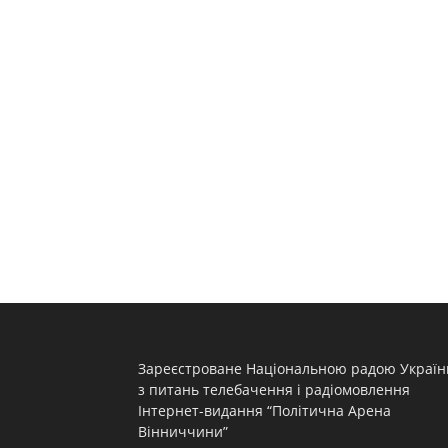
Зареєстроване Національною радою Україн
з питань телебачення і радіомовлення
Інтернет-видання “Політична Арена
Вінниччини”