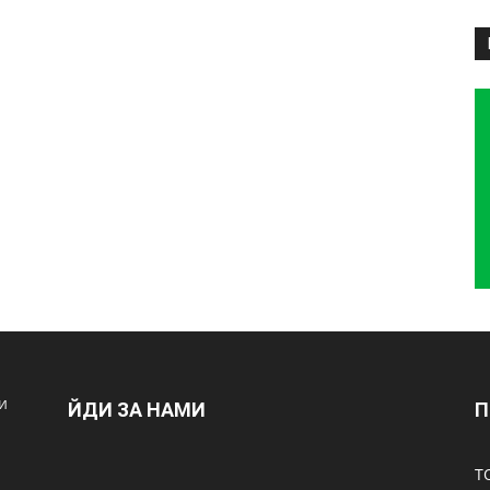
и
ЙДИ ЗА НАМИ
П
Т