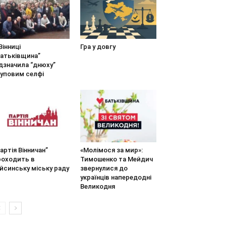
Вінниці
Гра у довгу
Батьківщина”
дзначила “днюху”
руповим селфі
артія Вінничан”
«Молімося за мир»:
роходить в
Тимошенко та Мейдич
йсинську міську раду
звернулися до
українців напередодні
Великодня