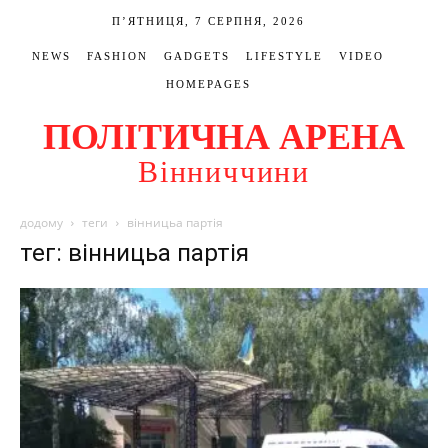
П’ЯТНИЦЯ, 7 СЕРПНЯ, 2026
NEWS
FASHION
GADGETS
LIFESTYLE
VIDEO
HOMEPAGES
ПОЛІТИЧНА АРЕНА
Вінниччини
додому
теги
вінницьа партія
тег: вінницьа партія