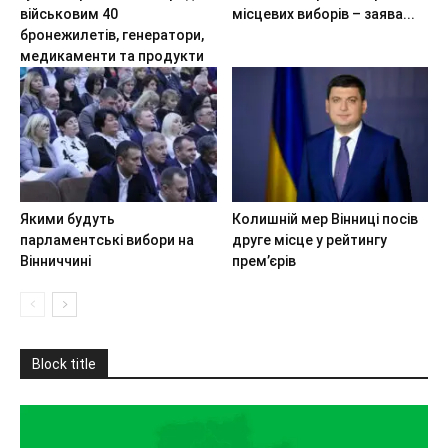
військовим 40
місцевих виборів – заява...
бронежилетів, генератори,
медикаменти та продукти
Якими будуть
Колишній мер Вінниці посів
парламентські вибори на
друге місце у рейтингу
Вінниччині
прем’єрів
Block title