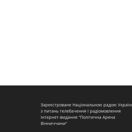
Зареєстроване Національною радою Україн
з питань телебачення і радіомовлення
Інтернет-видання “Політична Арена
Вінниччини”