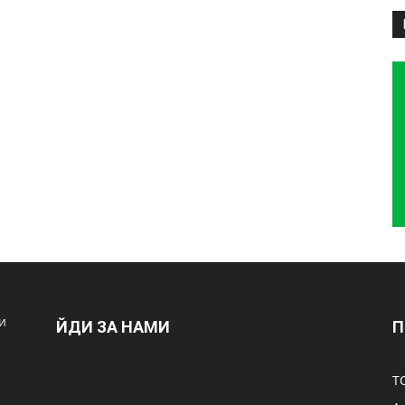
и
ЙДИ ЗА НАМИ
П
Т