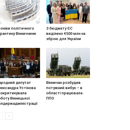
оніки політичного
З бюджету ЄС
рантину Вінниччини
виділено €500 млн на
зброю для України
ародний депутат
Вінничан розбудив
лександра Устінова
потужний вибух – в
озкритикувала
області працювала
боту Вінницької
ППО
блдержадміністрації