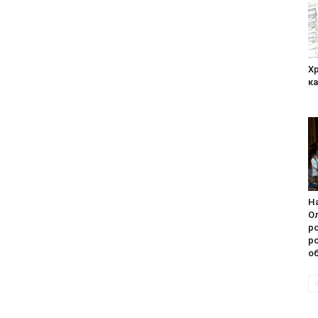
Хр
ка
Н
О
р
ро
о