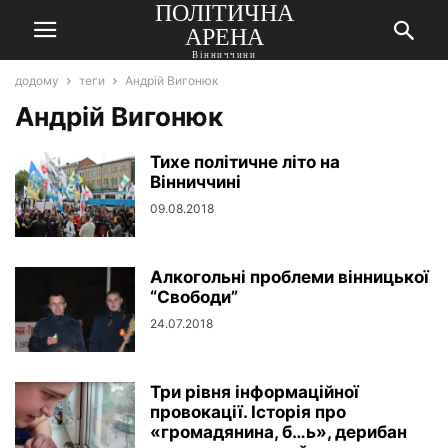
ПОЛІТИЧНА
АРЕНА
Вінниччини
додому
теги
Андрій Вигонюк
Андрій Вигонюк
Тихе політичне літо на
Вінниччині
09.08.2018
Алкогольні проблеми вінницької
“Свободи”
24.07.2018
Три рівня інформаційної
провокації. Історія про
«громадянина, б…ь», дерибан