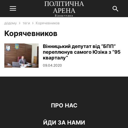
ПОЛІТИЧНА
АРЕНА
Вінниччини
додому
теги
Корячевников
Корячевников
Вінницький депутат від “БПП”
переплюнув самого Юзіка з “95
кварталу”
09.04.2020
ПРО НАС
ЙДИ ЗА НАМИ