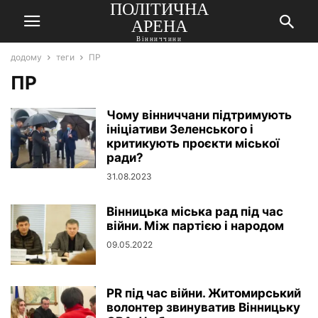
ПОЛІТИЧНА
АРЕНА
Вінниччини
додому
теги
ПР
ПР
Чому вінниччани підтримують
ініціативи Зеленського і
критикують проєкти міської
ради?
31.08.2023
Вінницька міська рад під час
війни. Між партією і народом
09.05.2022
PR під час війни. Житомирський
волонтер звинуватив Вінницьку