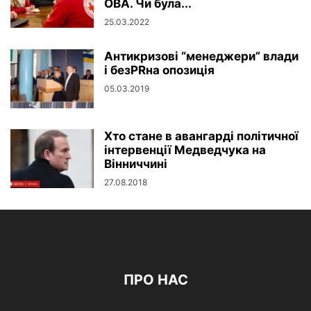
ОВА. Чи була...
25.03.2022
Антикризові “менеджери” влади
і безPRна опозиція
05.03.2019
Хто стане в авангарді політичної
інтервенції Медведчука на
Вінниччині
27.08.2018
ПРО НАС