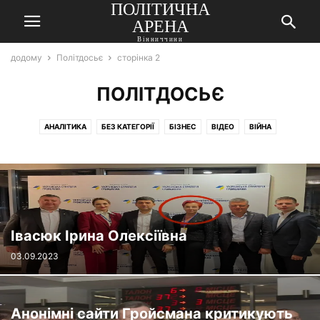
ПОЛІТИЧНА
АРЕНА
Вінниччини
додому
Політдосьє
сторінка 2
ПОЛІТДОСЬЄ
АНАЛІТИКА
БЕЗ КАТЕГОРІЇ
БІЗНЕС
ВІДЕО
ВІЙНА
ВІННИЦЬКИЙ ВИБІР
ВЛАДА
ГРОМАДА ВІННИЧЧИНИ
КОЛОНКИ
ПОЛІТДОСЬЄ
РЕПУТАЦІЯ
ТОП-СТАТТІ
Івасюк Ірина Олексіївна
03.09.2023
Анонімні сайти Гройсмана критикують