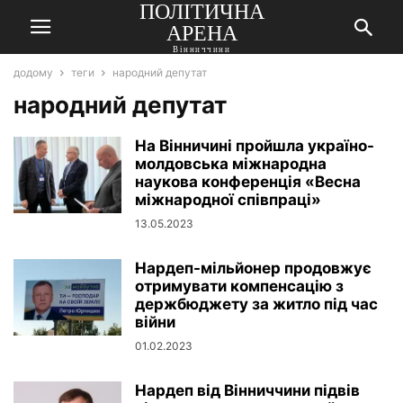
ПОЛІТИЧНА
АРЕНА
Вінниччини
додому
теги
народний депутат
народний депутат
На Вінничині пройшла україно-
молдовська міжнародна
наукова конференція «Весна
міжнародної співпраці»
13.05.2023
Нардеп-мільйонер продовжує
отримувати компенсацію з
держбюджету за житло під час
війни
01.02.2023
Нардеп від Вінниччини підвів